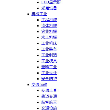
LED显示屏
光电设备
机械工业
工程机械
流体机械
农业机械
木工机械
工业机床
工业装备
工业制造
工业模具
塑料工业
工业设计
安全防护
交通运输
交通工具
轨道交通
航空航天
交通设施