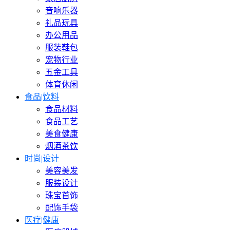
音响乐器
礼品玩具
办公用品
服装鞋包
宠物行业
五金工具
体育休闲
食品|饮料
食品材料
食品工艺
美食健康
烟酒茶饮
时尚|设计
美容美发
服装设计
珠宝首饰
配饰手袋
医疗|健康