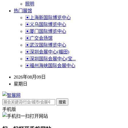
照明
热门展馆
▣
上海新国际博览中心
▣
义乌国际博览中心
▣
厦门国际博览中心
▣
广交会场馆
▣
武汉国际博览中心
▣
深圳会展中心(福田)
▣
深圳国际会展中心(宝...
▣
福州海峡国际会展中心
2026年08月09日
星期日
搜索
手机版