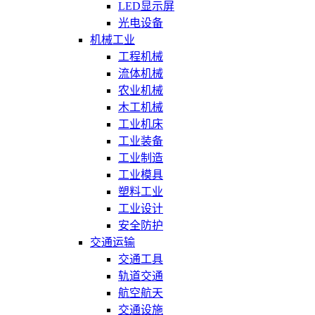
LED显示屏
光电设备
机械工业
工程机械
流体机械
农业机械
木工机械
工业机床
工业装备
工业制造
工业模具
塑料工业
工业设计
安全防护
交通运输
交通工具
轨道交通
航空航天
交通设施