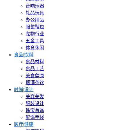
音响乐器
礼品玩具
办公用品
服装鞋包
宠物行业
五金工具
体育休闲
食品|饮料
食品材料
食品工艺
美食健康
烟酒茶饮
时尚|设计
美容美发
服装设计
珠宝首饰
配饰手袋
医疗|健康