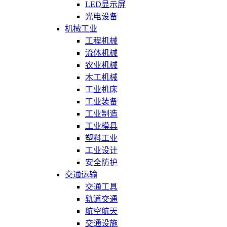
LED显示屏
光电设备
机械工业
工程机械
流体机械
农业机械
木工机械
工业机床
工业装备
工业制造
工业模具
塑料工业
工业设计
安全防护
交通运输
交通工具
轨道交通
航空航天
交通设施