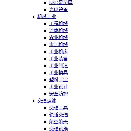
LED显示屏
光电设备
机械工业
工程机械
流体机械
农业机械
木工机械
工业机床
工业装备
工业制造
工业模具
塑料工业
工业设计
安全防护
交通运输
交通工具
轨道交通
航空航天
交通设施