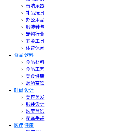
音响乐器
礼品玩具
办公用品
服装鞋包
宠物行业
五金工具
体育休闲
食品|饮料
食品材料
食品工艺
美食健康
烟酒茶饮
时尚|设计
美容美发
服装设计
珠宝首饰
配饰手袋
医疗|健康