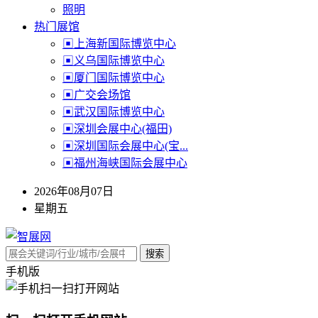
照明
热门展馆
▣
上海新国际博览中心
▣
义乌国际博览中心
▣
厦门国际博览中心
▣
广交会场馆
▣
武汉国际博览中心
▣
深圳会展中心(福田)
▣
深圳国际会展中心(宝...
▣
福州海峡国际会展中心
2026年08月07日
星期五
搜索
手机版