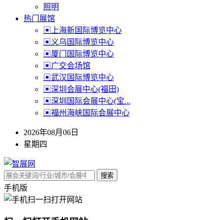
照明
热门展馆
▣
上海新国际博览中心
▣
义乌国际博览中心
▣
厦门国际博览中心
▣
广交会场馆
▣
武汉国际博览中心
▣
深圳会展中心(福田)
▣
深圳国际会展中心(宝...
▣
福州海峡国际会展中心
2026年08月06日
星期四
搜索
手机版