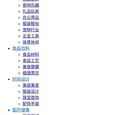
音响乐器
礼品玩具
办公用品
服装鞋包
宠物行业
五金工具
体育休闲
食品|饮料
食品材料
食品工艺
美食健康
烟酒茶饮
时尚|设计
美容美发
服装设计
珠宝首饰
配饰手袋
医疗|健康