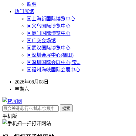
照明
热门展馆
▣
上海新国际博览中心
▣
义乌国际博览中心
▣
厦门国际博览中心
▣
广交会场馆
▣
武汉国际博览中心
▣
深圳会展中心(福田)
▣
深圳国际会展中心(宝...
▣
福州海峡国际会展中心
2026年08月08日
星期六
搜索
手机版