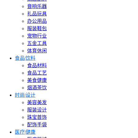
音响乐器
礼品玩具
办公用品
服装鞋包
宠物行业
五金工具
体育休闲
食品|饮料
食品材料
食品工艺
美食健康
烟酒茶饮
时尚|设计
美容美发
服装设计
珠宝首饰
配饰手袋
医疗|健康