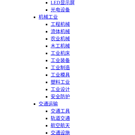
LED显示屏
光电设备
机械工业
工程机械
流体机械
农业机械
木工机械
工业机床
工业装备
工业制造
工业模具
塑料工业
工业设计
安全防护
交通运输
交通工具
轨道交通
航空航天
交通设施