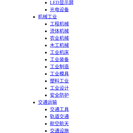
LED显示屏
光电设备
机械工业
工程机械
流体机械
农业机械
木工机械
工业机床
工业装备
工业制造
工业模具
塑料工业
工业设计
安全防护
交通运输
交通工具
轨道交通
航空航天
交通设施