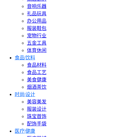
音响乐器
礼品玩具
办公用品
服装鞋包
宠物行业
五金工具
体育休闲
食品|饮料
食品材料
食品工艺
美食健康
烟酒茶饮
时尚|设计
美容美发
服装设计
珠宝首饰
配饰手袋
医疗|健康