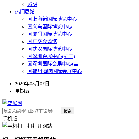
照明
热门展馆
▣
上海新国际博览中心
▣
义乌国际博览中心
▣
厦门国际博览中心
▣
广交会场馆
▣
武汉国际博览中心
▣
深圳会展中心(福田)
▣
深圳国际会展中心(宝...
▣
福州海峡国际会展中心
2026年08月07日
星期五
搜索
手机版