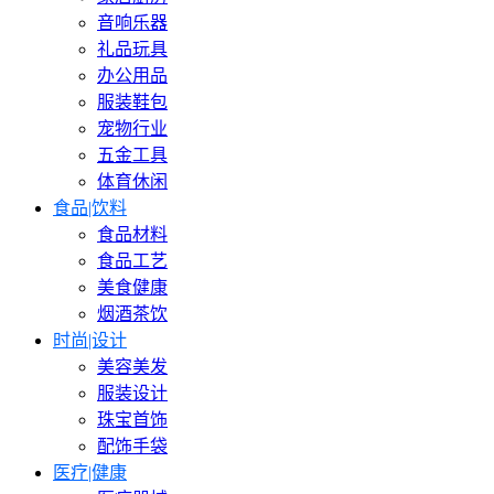
音响乐器
礼品玩具
办公用品
服装鞋包
宠物行业
五金工具
体育休闲
食品|饮料
食品材料
食品工艺
美食健康
烟酒茶饮
时尚|设计
美容美发
服装设计
珠宝首饰
配饰手袋
医疗|健康