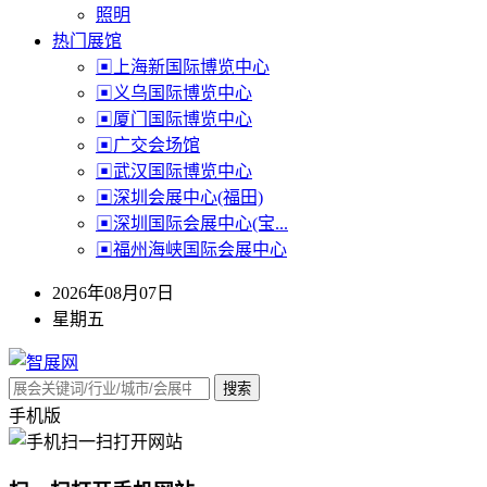
照明
热门展馆
▣
上海新国际博览中心
▣
义乌国际博览中心
▣
厦门国际博览中心
▣
广交会场馆
▣
武汉国际博览中心
▣
深圳会展中心(福田)
▣
深圳国际会展中心(宝...
▣
福州海峡国际会展中心
2026年08月07日
星期五
搜索
手机版